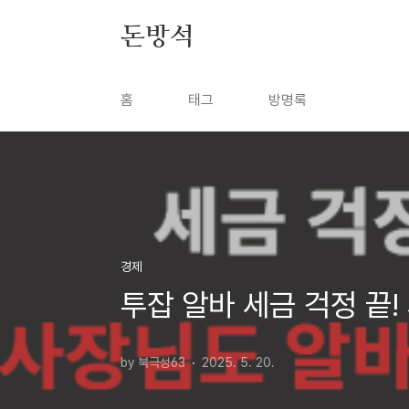
본문 바로가기
돈방석
홈
태그
방명록
경제
투잡 알바 세금 걱정 끝
by 북극성63
2025. 5. 20.