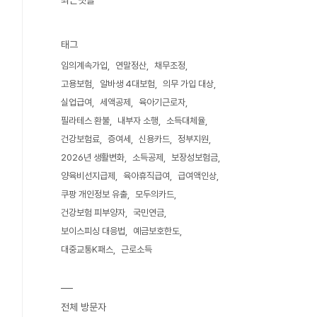
최근댓글
태그
임의계속가입
연말정산
채무조정
고용보험
알바생 4대보험
의무 가입 대상
실업급여
세액공제
육아기근로자
필라테스 환불
내부자 소행
소득대체율
건강보험료
증여세
신용카드
정부지원
2026년 생활변화
소득공제
보장성보험금
양육비선지급제
육아휴직급여
급여액인상
쿠팡 개인정보 유출
모두의카드
건강보험 피부양자
국민연금
보이스피싱 대응법
예금보호한도
대중교통K패스
근로소득
전체 방문자