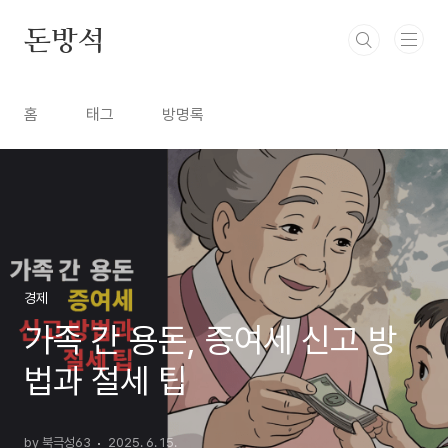
본문 바로가기
돈방석
홈
태그
방명록
경제
가족 간 용돈, 증여세 신고 방
법과 절세 팁
by 북극성63
2025. 6. 15.