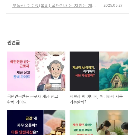
꿀팁!
부동산 수수료(복비) 폭탄? 내 돈 지키는 계산
(0)
2025.05.29
법!
(0)
관련글
국민연금받는 근로자 세금 신고
지브리 AI 이미지, 어디까지 사용
완벽 가이드
가능할까?