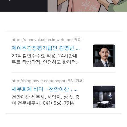
https://aonevaluation.imweb.me
광고
에이원감정평가법인 김영빈 상
속증여세 절세
20% 할인수수료 적용, 24시간내
무료 탁상감정, 안전하고 합리적인
결과
http://blog.naver.com/taxpark88
광고
세무회계 바다 - 천안아산 , 당
신의 친절한 절세파트너
천안아산 세무사, 사업자, 상속, 증
여 전문세무사. 041) 566. 7914