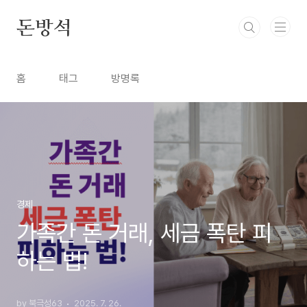
본문 바로가기
돈방석
홈
태그
방명록
경제
가족간 돈 거래, 세금 폭탄 피
하는 법!
by 북극성63
2025. 7. 26.