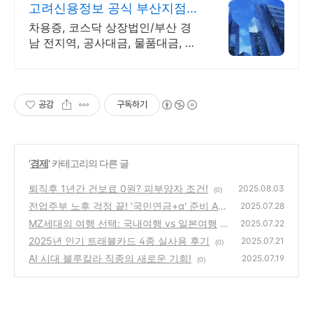
고려신용정보 공식 부산지점
당일접수 각종 미수금 상담!
차용증, 코스닥 상장법인/부산 경
남 전지역, 공사대금, 물품대금, 대
여금 상거래 채권회수 전문
공감
구독하기
'
경제
' 카테고리의 다른 글
퇴직후 1년간 건보료 0원? 피부양자 조건!
2025.08.03
(0)
전업주부 노후 걱정 끝! '국민연금+α' 준비 A t
2025.07.28
o Z
MZ세대의 여행 선택: 국내여행 vs 일본여행
(0)
2025.07.22
2025년 인기 트래블카드 4종 실사용 후기
(0)
2025.07.21
(0)
AI 시대 블루칼라 직종의 새로운 기회!
2025.07.19
(0)