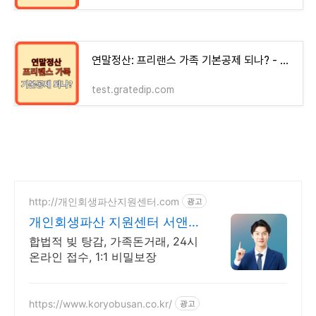
연말정산: 프리랜스 가족 기본공제 되나? - money-health
test.gratedip.com
http://개인회생파산지원센터.com
광고
개인회생파산 지원센터 서앤율
빚탕감 모든 채무 해결
합법적 빚 탕감, 가족돈거래, 24시
온라인 접수, 1:1 비밀보장
https://www.koryobusan.co.kr/
광고