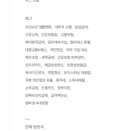
최근댓글
태그
2026년 생활변화
내부자 소행
실업급여
근로소득
건강보험료
고용보험
육아휴직급여
임의계속가입
필라테스 환불
대중교통K패스
국민연금
의무 가입 대상
채무조정
세액공제
건강보험 피부양자
모두의카드
예금보호한도
보장성보험금
육아기근로자
연말정산
보이스피싱 대응법
쿠팡 개인정보 유출
증여세
소득대체율
소득공제
신용카드
정부지원
양육비선지급제
급여액인상
알바생 4대보험
전체 방문자