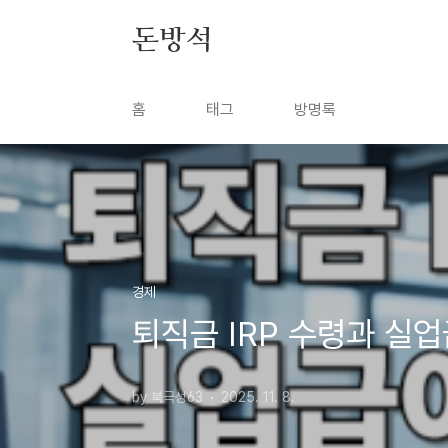
본문 바로가기
돈방석
홈
태그
방명록
경제
퇴직금 IRP 수령과 실
by 북극성63
2025. 11. 8.