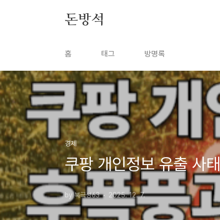
본문 바로가기
돈방석
홈
태그
방명록
경제
쿠팡 개인정보 유출 사태
by 북극성63
2025. 12. 7.