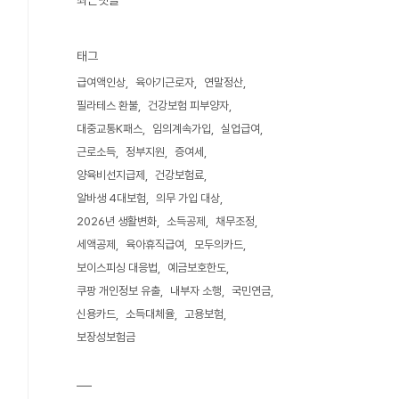
최근댓글
태그
급여액인상
육아기근로자
연말정산
필라테스 환불
건강보험 피부양자
대중교통K패스
임의계속가입
실업급여
근로소득
정부지원
증여세
양육비선지급제
건강보험료
알바생 4대보험
의무 가입 대상
2026년 생활변화
소득공제
채무조정
세액공제
육아휴직급여
모두의카드
보이스피싱 대응법
예금보호한도
쿠팡 개인정보 유출
내부자 소행
국민연금
신용카드
소득대체율
고용보험
보장성보험금