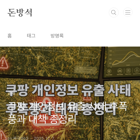
본문 바로가기
돈방석
홈
태그
방명록
경제
쿠팡 개인정보 유출 사태 후폭
풍과 대책 총정리
by 북극성63
2025. 12. 7.