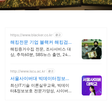
https://www.blacker.co.kr
광고
해킹전문 기업 블랙커 해킹검
사 스파이앱 탐지 전문
해킹증거수집 전문, 조사서비스 대
상, 추적60분, SBS뉴스 출연, 24시
상담
http://www.iscu.ac.kr
광고
서울사이버대 빅데이터정보보
호 2026 가을학기 신편입생
최신IT기술 이론실무교육, 빅데이
터&정보보호 전문가양성, 사이버
대 신입생 수 1위 장학금 지급 1위,
학사 석사 박사 온라인복수학위까
지