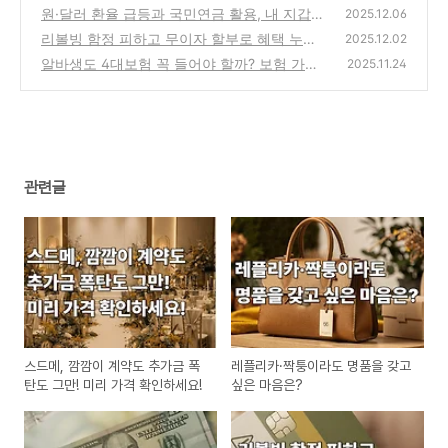
은?
원·달러 환율 급등과 국민연금 활용, 내 지갑
(0)
2025.12.06
은?
리볼빙 함정 피하고 무이자 할부로 혜택 누리
(0)
2025.12.02
는 법
알바생도 4대보험 꼭 들어야 할까? 보험 가입
(0)
2025.11.24
완벽 가이드
(0)
관련글
스드메, 깜깜이 계약도 추가금 폭
레플리카·짝퉁이라도 명품을 갖고
탄도 그만! 미리 가격 확인하세요!
싶은 마음은?