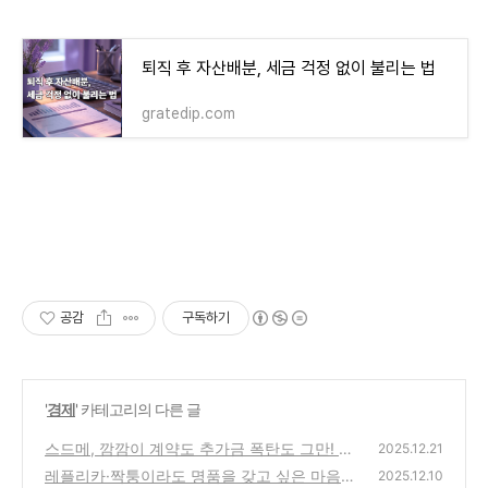
퇴직 후 자산배분, 세금 걱정 없이 불리는 법
gratedip.com
공감
구독하기
'
경제
' 카테고리의 다른 글
스드메, 깜깜이 계약도 추가금 폭탄도 그만! 미
2025.12.21
리 가격 확인하세요!
레플리카·짝퉁이라도 명품을 갖고 싶은 마음
(0)
2025.12.10