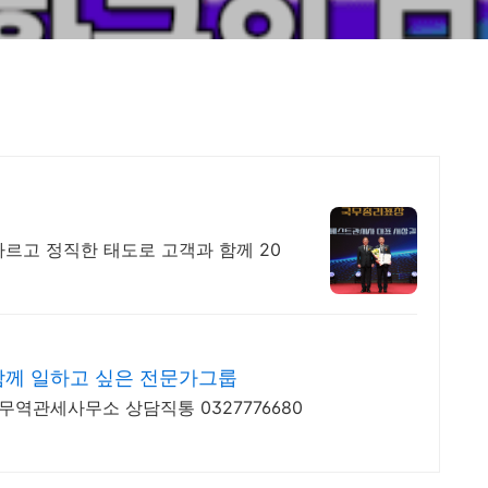
르고 정직한 태도로 고객과 함께 20
께 일하고 싶은 전문가그룹
무역관세사무소 상담직통 0327776680