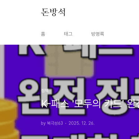
본문 바로가기
돈방석
홈
태그
방명록
정책
K-패스 '모두의 카드' 
by 북극성63
2025. 12. 26.