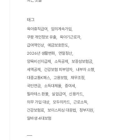
최근댓글
태그
육아휴직급여
임의계속가입
쿠팡 개인정보 유출
육아기근로자
급여액인상
예금보호한도
2026년 생활변화
연말정산
양육비선지급제
소득공제
보장성보험금
세액공제
건강보험 피부양자
내부자 소행
대중교통K패스
고용보험
채무조정
국민연금
소득대체율
증여세
필라테스 환불
실업급여
신용카드
의무 가입 대상
모두의카드
근로소득
건강보험료
보이스피싱 대응법
정부지원
알바생 4대보험