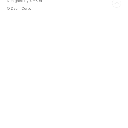
Designed by 티스토리
© Daum Corp.