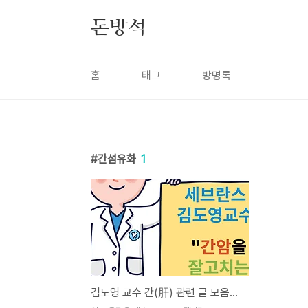
본문 바로가기
돈방석
홈
태그
방명록
간섬유화
1
김도영 교수 간(肝) 관련 글 모음집 !!