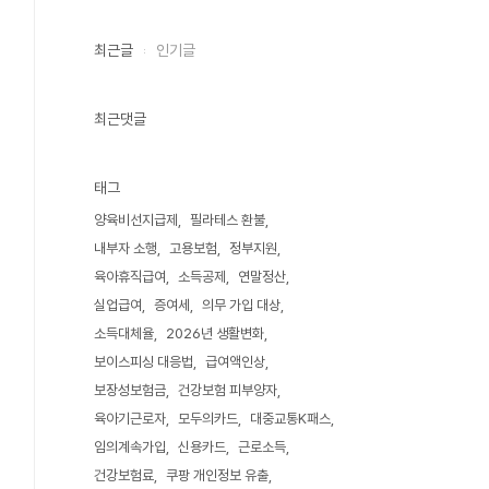
최근글
인기글
최근댓글
태그
양육비선지급제
필라테스 환불
내부자 소행
고용보험
정부지원
육아휴직급여
소득공제
연말정산
실업급여
증여세
의무 가입 대상
소득대체율
2026년 생활변화
보이스피싱 대응법
급여액인상
보장성보험금
건강보험 피부양자
육아기근로자
모두의카드
대중교통K패스
임의계속가입
신용카드
근로소득
건강보험료
쿠팡 개인정보 유출