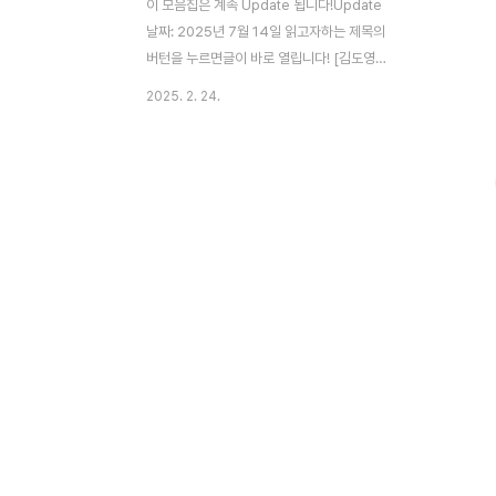
이 모음집은 계속 Update 됩니다!Update
날짜: 2025년 7월 14일 읽고자하는 제목의
버턴을 누르면글이 바로 열립니다! [김도영
명의 추천 비타민] [간암 명의 김도영교수]
2025. 2. 24.
[간암 완치 있나요?(1문 1답)] [김도영 명의
추천 유산균] [색전술의 모든 것!] [간에좋은
음식과 식사법] [간경화 8문 8답] [진행성간
암 치료 6문 6답] [알코올성 간경변치료 6문
6답] [간암 환자에게 좋은 음식 6가지] [간암
수술 후 후유증! 5문 5답] [간암환자 응급실
오는 9문 9답] [간 질환자 꼭 피해야할 음식!]
[간 영양제 7문 7답]