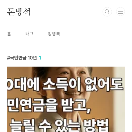
본문 바로가기
돈방석
홈
태그
방명록
국민연금 10년
1