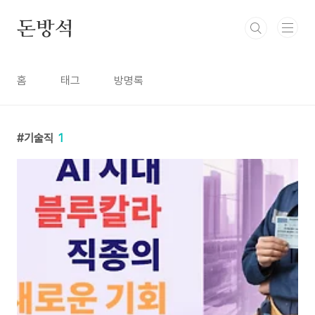
본문 바로가기
돈방석
홈
태그
방명록
기술직
1