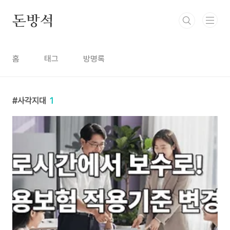
본문 바로가기
돈방석
홈
태그
방명록
사각지대
1