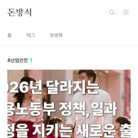
본문 바로가기
돈방석
홈
태그
방명록
산업안전
1