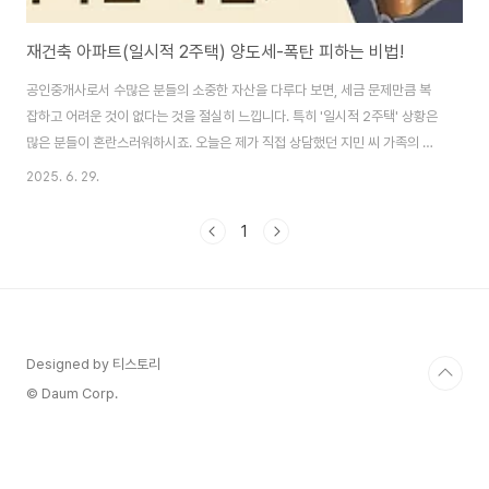
재건축 아파트(일시적 2주택) 양도세-폭탄 피하는 비법!
공인중개사로서 수많은 분들의 소중한 자산을 다루다 보면, 세금 문제만큼 복
잡하고 어려운 것이 없다는 것을 절실히 느낍니다. 특히 '일시적 2주택' 상황은
많은 분들이 혼란스러워하시죠. 오늘은 제가 직접 상담했던 지민 씨 가족의 사
례를 통해, 재건축 아파트와 기존 주택 사이에서 양도세 고민을 해결하는 가장
2025. 6. 29.
현명한 방법을 여러분께 생생하게 전달해 드릴게요. 부제: 일시적 2주택, 현명
한 절세 전략으로 고민 끝! 이 글의 순서1. 지민 씨 가족의 복잡한 2주택 고민2.
1
왜 어머님 명의 주택 처분이 가장 현명할까요?3. 새 아파트 매도 시, 세금 폭탄
피하는 법4. 재건축 앞둔 기존 주택, 놓치지 말아야 할 변수5. 가족 간 증여/매
매, 과연 최선일까요?6. 저의 경험에서 얻은 최종 절세 전략7. Q&A8. ..
Designed by 티스토리
© Daum Corp.