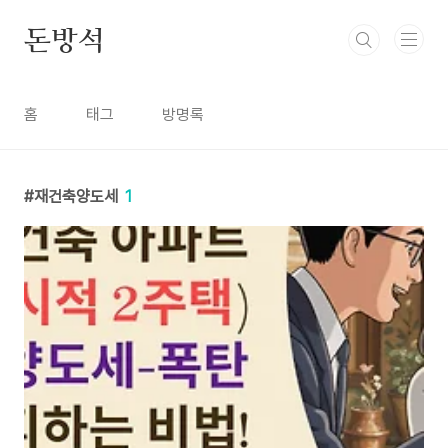
본문 바로가기
돈방석
홈
태그
방명록
재건축양도세
1