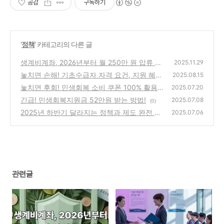
공감
구독하기
'
정책
' 카테고리의 다른 글
생계비계좌, 2026년부터 월 250만 원 압류 금
2025.11.29
지
놓치면 손해! 기초수급자 자격 요건, 지원 혜
(0)
2025.08.15
택, 신청 시 주의사항 총정리!
놓치면 후회! 민생회복 소비 쿠폰 100% 활용
(0)
2025.07.20
법!
긴급! 민생회복지원금 52만원 받는 방법!
(0)
2025.07.08
(0)
2025년 하반기 달라지는 정책과 제도 완전 정
2025.07.06
리
(0)
관련글