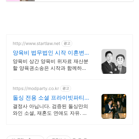
http://www.startlaw.net
광고
양육비 법무법인 시작 이혼변
호사 24시간 비밀상담
양육비 상간 양육비 위자료 재산분
할 양육권소송은 시작과 함께하세
요 오직 이혼&가사 사건만 진행하
는 진짜 이혼전문로펌.
https://modparty.co.kr
광고
돌싱 전용 소셜 프라이빗파티
통대관으로 프라이빗한 파티
결정사 아닙니다. 검증된 돌싱만의
와인 소셜, 재혼도 연애도 자유. 3
주,단 1번 1번 참여로, 10명 이상의
검증된 이성을 만나보세요. 걱정
NO 전원돌싱만 참여