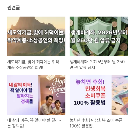
관련글
새도약기금, 빚에 허덕이는 취약
생계비계좌, 2026년부터 월 250
계층·소상공인의 희망!
만 원 압류 금지
내 삶의 이득! 꼭 알아야 할 달라지
놓치면 후회! 민생회복 소비 쿠폰
는 정책들!
100% 활용법!