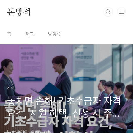
본문 바로가기
돈방석
홈
태그
방명록
정책
놓치면 손해! 기초수급자 자격
요건, 지원 혜택, 신청 시 주의
사항 총정리!
by 북극성63
2025. 8. 15.