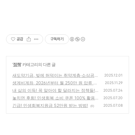
공감
구독하기
'
정책
' 카테고리의 다른 글
새도약기금, 빚에 허덕이는 취약계층·소상공인
2025.12.01
의 희망!
생계비계좌, 2026년부터 월 250만 원 압류 금
(0)
2025.11.29
지
내 삶의 이득! 꼭 알아야 할 달라지는 정책들!
(0)
2025.07.24
놓치면 후회! 민생회복 소비 쿠폰 100% 활용
(0)
2025.07.20
법!
긴급! 민생회복지원금 52만원 받는 방법!
(0)
2025.07.08
(0)