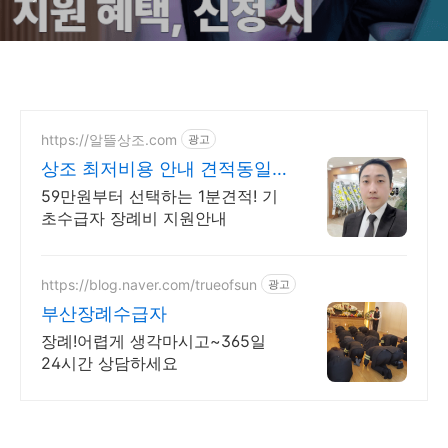
https://알뜰상조.com
광고
상조 최저비용 안내 견적동일
상조업계 최저비용 안내
59만원부터 선택하는 1분견적! 기
초수급자 장례비 지원안내
https://blog.naver.com/trueofsun
광고
부산장례수급자
장례!어렵게 생각마시고~365일
24시간 상담하세요