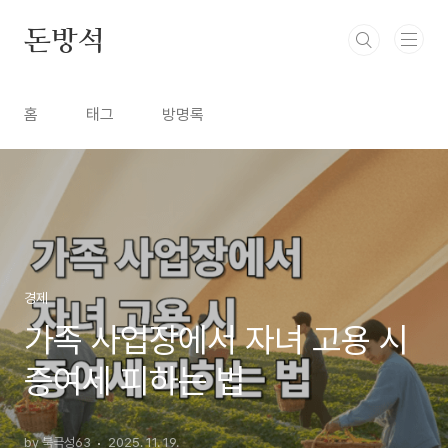
본문 바로가기
돈방석
홈
태그
방명록
경제
가족 사업장에서 자녀 고용 시
증여세 피하는 법
by 북극성63
2025. 11. 19.