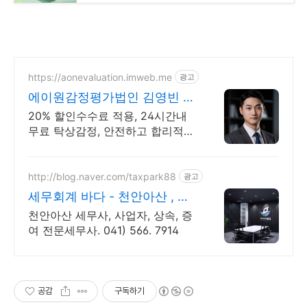
https://aonevaluation.imweb.me
광고
에이원감정평가법인 김영빈 상
속증여세 절세
20% 할인수수료 적용, 24시간내
무료 탁상감정, 안전하고 합리적인
결과
http://blog.naver.com/taxpark88
광고
세무회계 바다 - 천안아산 , 당
신의 친절한 절세파트너
천안아산 세무사, 사업자, 상속, 증
여 전문세무사. 041) 566. 7914
공감
구독하기