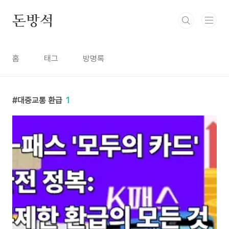
본문 바로가기
돈방석
홈
태그
방명록
대중교통 환급
1