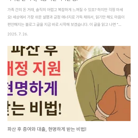
가족 간의 돈 거래, 솔직히 어렵고 복잡하게 느껴질 수 있죠? 하지만 걱정 마세
요! 세상에서 가장 쉬운 설명과 긍정 에너지로 가득 채워서, 읽기만 해도 마음이
편안해지는 블로그 글을 지금 바로 시작해 보겠습니다. 이 글을 읽고 나면 "아,
가족 간의 돈 거래도 이렇게 현명하게 할 수 있구나!" 하고 무릎을 탁 치실 거예
2025. 7. 26.
요. 부제: 자녀에게 갚는 돈? 증여세 걱정 뚝! 이 글의 순서1. 수빈 씨의 걱정: 아
들에게 빌린 1억 원2. 가족 간 돈 거래, 왜 증여로 볼까요?3. '빌린 돈'으로 인정
받는 방법: 차용증4. 똑똑하게 차용증 쓰는 법5. 이자, 꼭 줘야 할까요?6. 중요
해요! 차용증과 증빙 자료 보관7. Q&A8. 결론9. 함께 읽으면 도움 되는 글 이
글의 요약✔ 가족 간 돈 거래는 증여로 오해..
파산 후 증여와 대출, 현명하게 받는 비법!