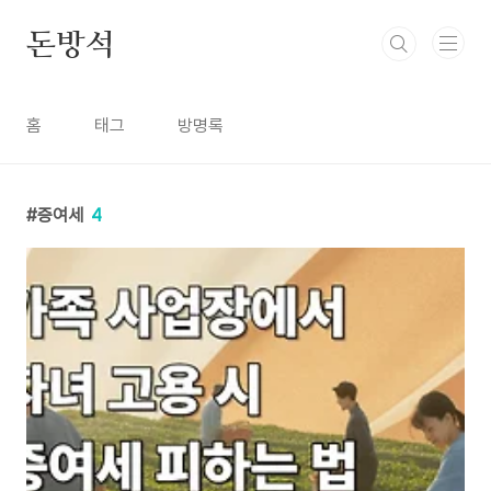
본문 바로가기
돈방석
홈
태그
방명록
증여세
4