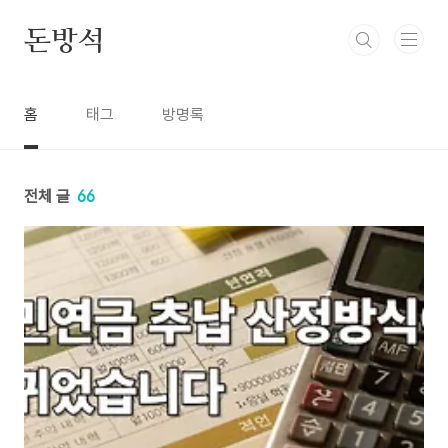
본문 바로가기
돈방석
홈
태그
방명록
전체 글
66