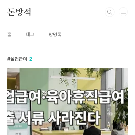
본문 바로가기
돈방석
홈
태그
방명록
실업급여
2